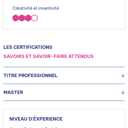
Créativité et inventivité
LES CERTIFICATIONS
SAVOIRS ET SAVOIR-FAIRE ATTENDUS
TITRE PROFESSIONNEL
MASTER
TP Responsable en marketing, commercialisation et
gestion
TP Manager de projets internationaux
Master DEG Management, spécialité Marketing
TP Directeur marketing et commercial
Master DEG Science du Management, spécialité Marketing
NIVEAU D'ÉXPERIENCE
TP Manager des stratégies communication marketing