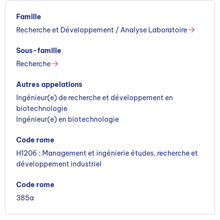
Master STS Génie des Matériaux, spécialité Ingénierie
Famille
Matériaux Hautes Performances (IMHP)
Master STS Microbiologie, Biologie végétale et
Recherche et Développement / Analyse Laboratoire
Biotechnologies, spécialité Microbiologie et
Sous-famille
biotechnologie
Master STS Génie des Matériaux, parcours Eco-
Recherche
conception des polymères et composites
Master STS Sciences de la Terre, de l’Univers et de
Autres appelations
l’Environnement, spécialité Ingénierie et sciences pour
Ingénieur(e) de recherche et développement en
l’environnement
biotechnologie
Ingénieur(e) en biotechnologie
Code rome
H1206 : Management et ingénierie études, recherche et
développement industriel
Code rome
385a