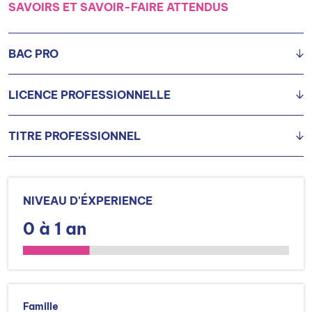
SAVOIRS ET SAVOIR-FAIRE ATTENDUS
BAC PRO
LICENCE PROFESSIONNELLE
Baccalauréat Professionnel Technicien en Expérimentation
Animale
TITRE PROFESSIONNEL
Licence Professionnelle STS Industries Chimiques et
Pharmaceutiques, spécialité Bioexpérimentation
industrielle
TP Assistant(e) technique des laboratoires parfum
cosmétique et arômes
NIVEAU D'ÉXPERIENCE
0 à 1 an
Famille