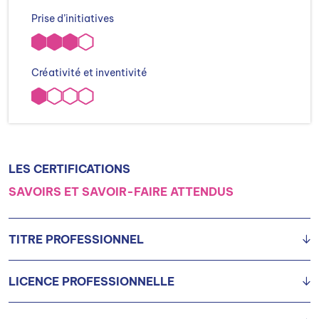
Prise d’initiatives
Créativité et inventivité
LES CERTIFICATIONS
SAVOIRS ET SAVOIR-FAIRE ATTENDUS
TITRE PROFESSIONNEL
LICENCE PROFESSIONNELLE
TP Assistant(e) import-export
TP Assistant(e) import-export
TP Assistant(e) commercial(e) France et international