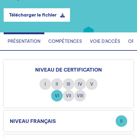
Télécharger le fichier
PRÉSENTATION
COMPÉTENCES
VOIE D'ACCÈS
ORG
NIVEAU DE CERTIFICATION
I
II
III
IV
V
VI
VII
VIII
NIVEAU FRANÇAIS
II