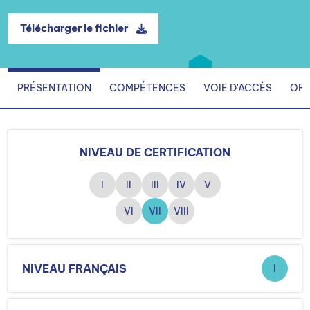
Télécharger le fichier
PRÉSENTATION
COMPÉTENCES
VOIE D'ACCÈS
ORG
NIVEAU DE CERTIFICATION
I
II
III
IV
V
VI
VII
VIII
NIVEAU FRANÇAIS
I