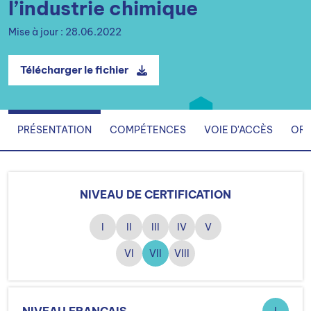
l’industrie chimique
Mise à jour : 28.06.2022
Télécharger le fichier
PRÉSENTATION
COMPÉTENCES
VOIE D'ACCÈS
ORG
NIVEAU DE CERTIFICATION
I
II
III
IV
V
VI
VII
VIII