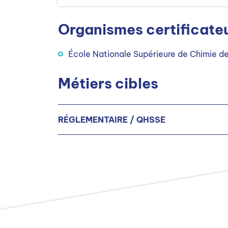
Organismes certificate
École Nationale Supérieure de Chimie 
Métiers cibles
RÉGLEMENTAIRE / QHSSE
Spécialiste de la propriété intellectuell
Spécialiste affaires réglementaires H/F
Responsable sécurité / sûreté industriel
Responsable Hygiène-Sécurité-Environ