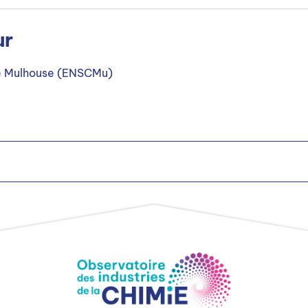
ur
de Mulhouse (ENSCMu)
e H/F
le H/F
nement (HSE) H/F