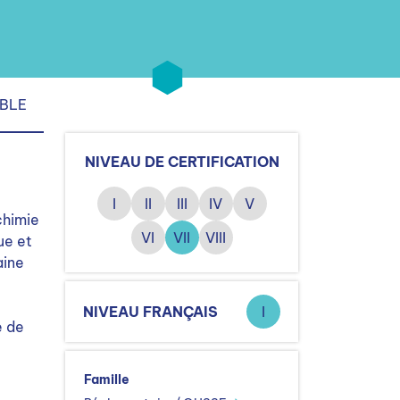
IBLE
NIVEAU DE CERTIFICATION
I
II
III
IV
V
chimie
VI
VII
VIII
ue et
aine
NIVEAU FRANÇAIS
I
e de
Famille