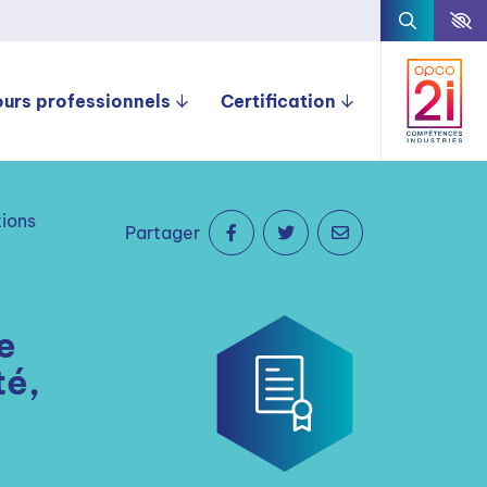
ours professionnels
Certification
tions
Partager
e
té,