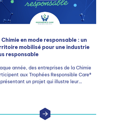
 Chimie en mode responsable : un
rritoire mobilisé pour une industrie
us responsable
aque année, des entreprises de la Chimie
rticipent aux Trophées Responsible Care®
présentant un projet qui illustre leur
gagement en matière de développement
rable, de santé au travail et de
sponsabilité sociétale.