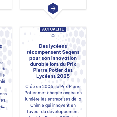
ACTUALITÉ
la
Des lycéens
récompensent Seqens
pour son innovation
re
durable lors du Prix
) de
Pierre Potier des
lle
Lycéens 2025
mie
Créé en 2006, le Prix Pierre
e
Potier met chaque année en
ions
lumière les entreprises de la
ves.
Chimie qui innovent en
s...
faveur du développement