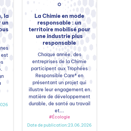
, la
La Chimie en mode
r un
responsable : un
tous
territoire mobilisé pour
une industrie plus
responsable
nnes
Chaque année, des
 est
entreprises de la Chimie
es
participent aux Trophées
e.
Responsible Care® en
un
présentant un projet qui
a
illustre leur engagement en
matière de développement
durable, de santé au travail
2026
et...
#Écologie
Date de publication:23.06.2026