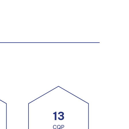
13
CQP