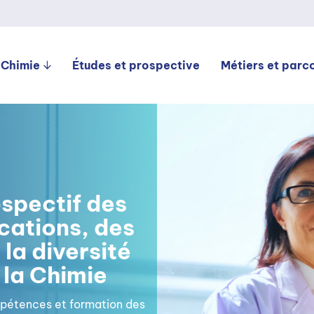
 Chimie
Études et prospective
Métiers et parc
spectif des
ications, des
la diversité
 la Chimie
mpétences et formation des