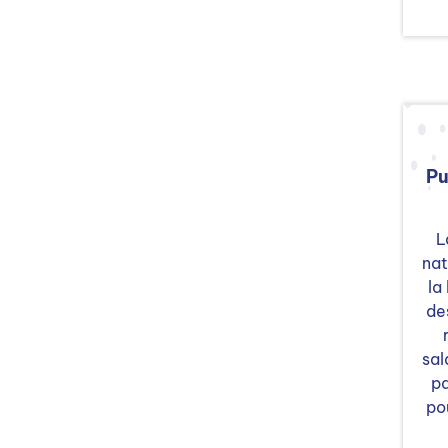
Pu
L
nat
la
de
sal
pa
pou