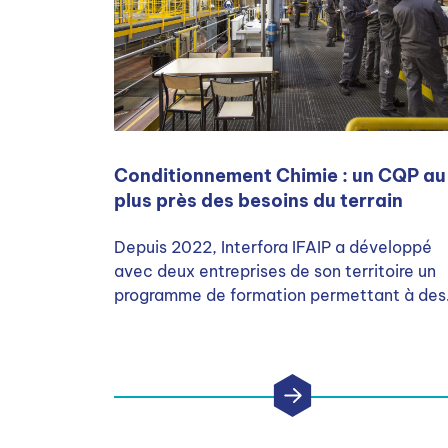
Conditionnement Chimie : un CQP au
plus près des besoins du terrain
Depuis 2022, Interfora IFAIP a développé
avec deux entreprises de son territoire un
programme de formation permettant à des
salariés en poste, à des jeunes en recherc
d’opportunités ou à des personnes en
reconversion d’obtenir le CQP : Conducteu
de ligne de conditionnement des Industries
Chimiques.