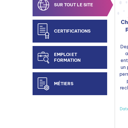
SUR TOUT LE SITE
Ch
CERTIFICATIONS
Dep
a
EMPLOI ET
FORMATION
ent
un
per
MÉTIERS
rec
Dat