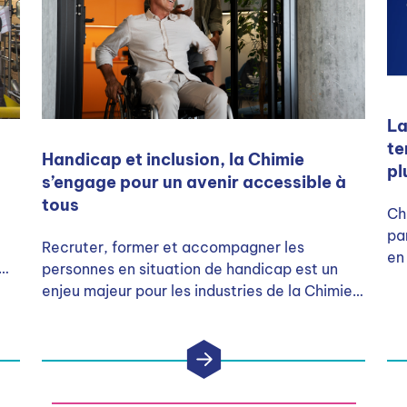
La
te
Handicap et inclusion, la Chimie
pl
s’engage pour un avenir accessible à
tous
Ch
pa
Recruter, former et accompagner les
en 
personnes en situation de handicap est un
en
he
enjeu majeur pour les industries de la Chimie.
du
Engagée dès 2011 par un accord de branche,
re
r
la filière se mobilise pour construire un
environnement professionnel plus accessible
et inclusif.