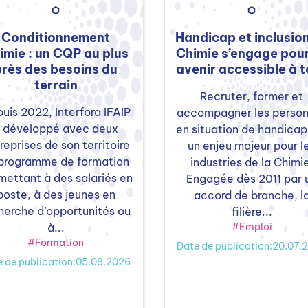
Conditionnement
Handicap et inclusion
imie : un CQP au plus
Chimie s’engage pou
près des besoins du
avenir accessible à 
terrain
Recruter, former et
uis 2022, Interfora IFAIP
accompagner les perso
 développé avec deux
en situation de handicap
reprises de son territoire
un enjeu majeur pour l
 programme de formation
industries de la Chimi
mettant à des salariés en
Engagée dès 2011 par 
poste, à des jeunes en
accord de branche, l
herche d’opportunités ou
filière...
à...
#Emploi
#Formation
Date de publication:20.07.
e de publication:05.08.2026