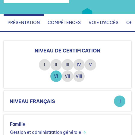
PRÉSENTATION
COMPÉTENCES
VOIE D'ACCÈS
ORG
NIVEAU DE CERTIFICATION
I
II
III
IV
V
VI
VII
VIII
NIVEAU FRANÇAIS
II
Famille
Gestion et administration générale