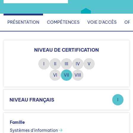
PRÉSENTATION
COMPÉTENCES
VOIE D'ACCÈS
ORG
NIVEAU DE CERTIFICATION
I
II
III
IV
V
VI
VII
VIII
NIVEAU FRANÇAIS
I
Famille
Systèmes d'information