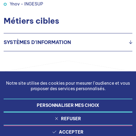
Ynov - INGESUP
Métiers cibles
SYSTÈMES D'INFORMATION
Chef(fe) de projet système d’information (SI)
Expert SI H/F
Directeur(trice) des SI
Notre site utilise des cookies pour mesurer l’audience et vous
proposer des services personnalisés.
PERSONNALISER MES CHOIX
Gestion des cookies
REFUSER
Mentions légales
ACCEPTER