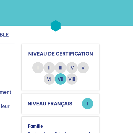
IBLE
NIVEAU DE CERTIFICATION
I
II
III
IV
V
VI
VII
VIII
nement
NIVEAU FRANÇAIS
I
 leur
Famille