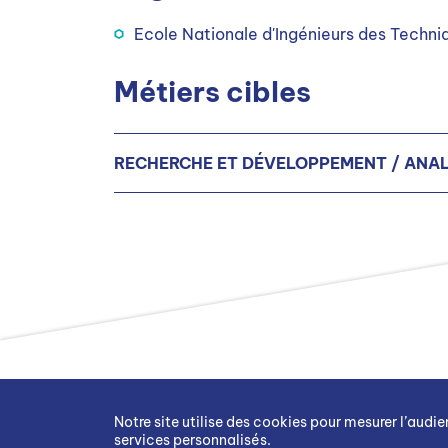
Ecole Nationale d'Ingénieurs des Techniq
Métiers cibles
RECHERCHE ET DÉVELOPPEMENT / ANAL
Concepteur(trice) en génie des procéd
Concepteur(trice) en génie des procéd
Notre site utilise des cookies pour mesurer l’audi
services personnalisés.