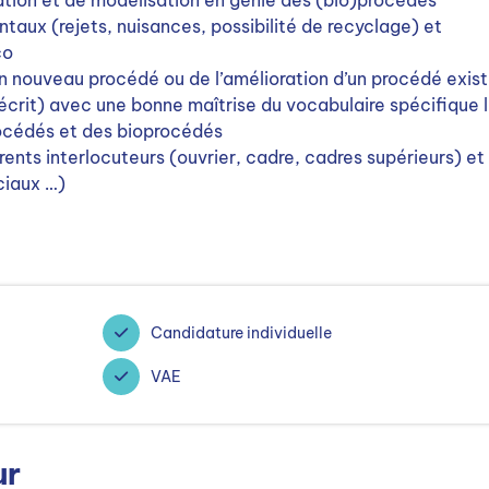
lation et de modélisation en génie des (bio)procédés
aux (rejets, nuisances, possibilité de recyclage) et
co
’un nouveau procédé ou de l’amélioration d’un procédé exis
’écrit) avec une bonne maîtrise du vocabulaire spécifique l
rocédés et des bioprocédés
nts interlocuteurs (ouvrier, cadre, cadres supérieurs) et
ciaux …)
Candidature individuelle
VAE
ur