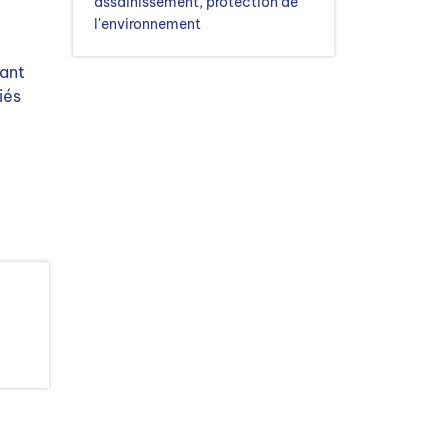
assainissement, protection de
l'environnement
tant
iés