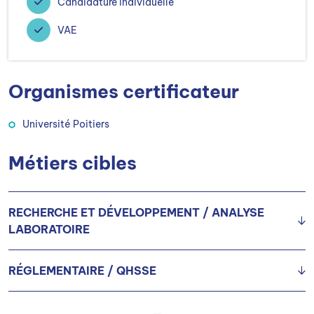
Candidature individuelle
VAE
Organismes certificateur
Université Poitiers
Métiers cibles
RECHERCHE ET DÉVELOPPEMENT / ANALYSE
LABORATOIRE
RÉGLEMENTAIRE / QHSSE
Chercheur(euse) en chimie