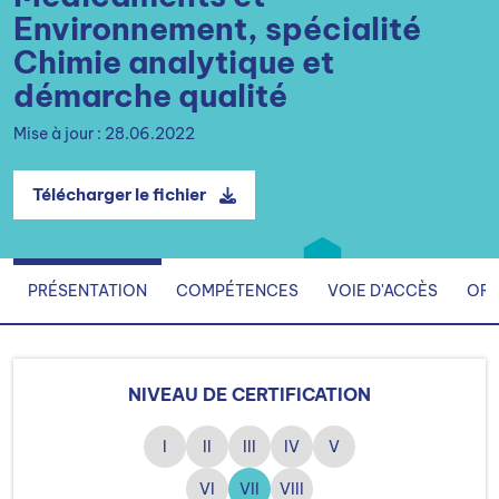
Environnement, spécialité
Chimie analytique et
démarche qualité
Mise à jour : 28.06.2022
Télécharger le fichier
PRÉSENTATION
COMPÉTENCES
VOIE D'ACCÈS
ORG
NIVEAU DE CERTIFICATION
I
II
III
IV
V
VI
VII
VIII