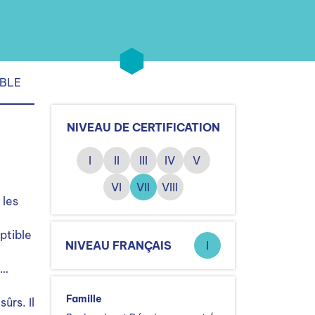
IBLE
NIVEAU DE CERTIFICATION
I
II
III
IV
V
VI
VII
VIII
 les
eptible
NIVEAU FRANÇAIS
I
 …
Famille
ûrs. Il