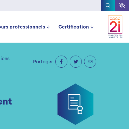
ours professionnels
Certification
tions
Partager
ent