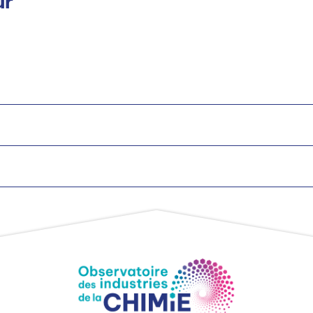
ur
on
ement
vironnement (HSE)