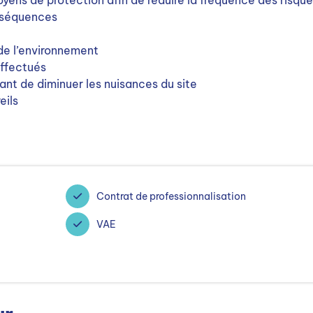
ens de protection afin de réduire la fréquence des risqu
onséquences
 de l’environnement
effectués
nt de diminuer les nuisances du site
eils
Contrat de professionnalisation
VAE