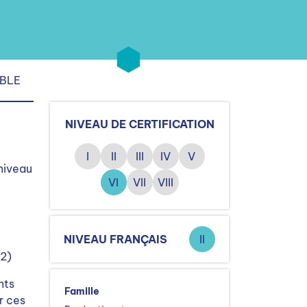
IBLE
NIVEAU DE CERTIFICATION
I
II
III
IV
V
 niveau
VI
VII
VIII
NIVEAU FRANÇAIS
II
+2)
nts
Famille
r ces