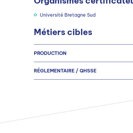
Organismes certificate
Université Bretagne Sud
Métiers cibles
PRODUCTION
RÉGLEMENTAIRE / QHSSE
Superviseur(euse) d’équipe de fabricati
Superviseur(euse) d’équipe conditionn
Animateur(trice) Hygiène-Sécurité-En