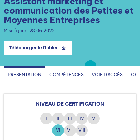
Assistant marketing et
communication des Petites et
Moyennes Entreprises
Mise à jour : 28.06.2022
Télécharger le fichier
PRÉSENTATION
COMPÉTENCES
VOIE D'ACCÈS
ORG
NIVEAU DE CERTIFICATION
I
II
III
IV
V
VI
VII
VIII