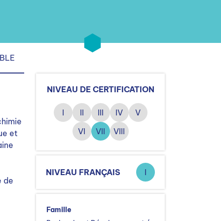
IBLE
NIVEAU DE CERTIFICATION
I
II
III
IV
V
chimie
VI
VII
VIII
ue et
aine
NIVEAU FRANÇAIS
I
e de
Famille