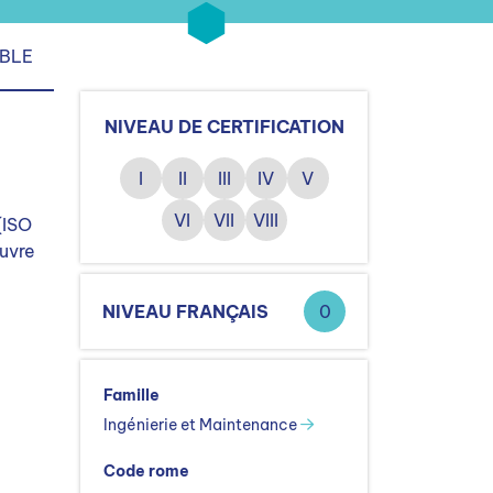
IBLE
NIVEAU DE CERTIFICATION
I
II
III
IV
V
VI
VII
VIII
(ISO
œuvre
NIVEAU FRANÇAIS
0
Famille
Ingénierie et Maintenance
Code rome