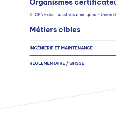
Organismes certificate
CPNE des industries chimiques - Union d
Métiers cibles
INGÉNIERIE ET MAINTENANCE
RÉGLEMENTAIRE / QHSSE
Technicien(ne) de maintenance industri
Spécialiste assurance qualité H/F
Animateur(trice) qualité