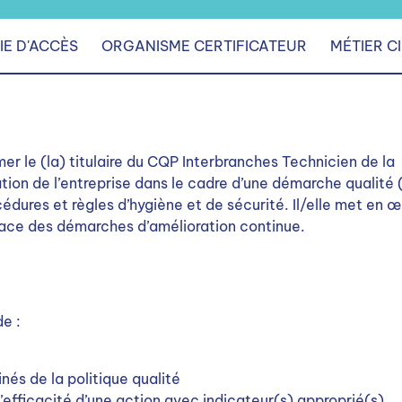
IE D'ACCÈS
ORGANISME CERTIFICATEUR
MÉTIER C
mer le (la) titulaire du CQP Interbranches Technicien de la
ation de l’entreprise dans le cadre d’une démarche qualité 
édures et règles d’hygiène et de sécurité. Il/elle met en 
place des démarches d’amélioration continue.
de :
nés de la politique qualité
efficacité d’une action avec indicateur(s) approprié(s)