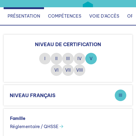
PRÉSENTATION
COMPÉTENCES
VOIE D'ACCÈS
ORG
NIVEAU DE CERTIFICATION
I
II
III
IV
V
VI
VII
VIII
NIVEAU FRANÇAIS
III
Famille
Réglementaire / QHSSE