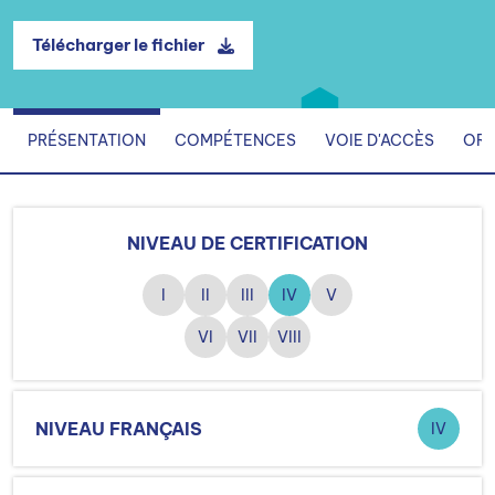
Télécharger le fichier
PRÉSENTATION
COMPÉTENCES
VOIE D'ACCÈS
ORG
NIVEAU DE CERTIFICATION
I
II
III
IV
V
VI
VII
VIII
NIVEAU FRANÇAIS
IV