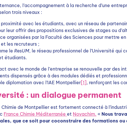
lternance, l’accompagnement à la recherche d’une entrepri
elon trois niveaux :
 proximité avec les étudiants, avec un réseau de partenair
r leur offrir des propositions exclusives de stages ou d’al
ance organisées par la Faculté des Sciences pour mettre en 
et les recruteurs ;
omme le
ResUM
, le réseau professionnel de l’Université qui c
et étudiants.
act avec le monde de l’entreprise se renouvelle par des in
ents dispensés grâce à des modules dédiés et professionn
e diplomation avec l’IAE Montpellier
[1]
, renforçant les c
versité : un dialogue permanent
himie de Montpellier est fortement connecté à l’industr
ec
France Chimie Méditerranée
et
Novachim.
«
Nous travai
nales, que ce soit pour coconstruire des formations ou