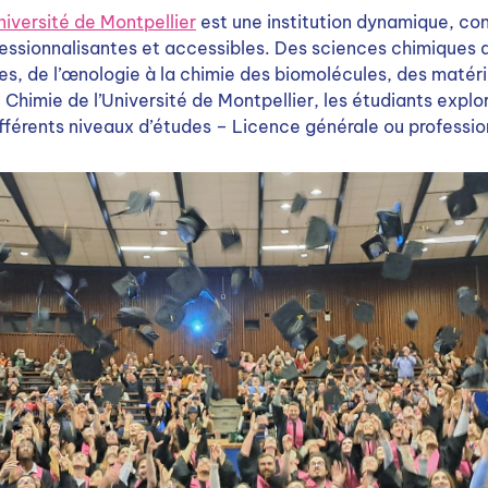
niversité de Montpellier
est une institution dynamique, con
essionnalisantes et accessibles. Des sciences chimiques d
, de l’œnologie à la chimie des biomolécules, des matéri
imie de l’Université de Montpellier, les étudiants explor
ifférents niveaux d’études – Licence générale ou professio