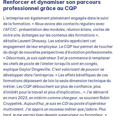
Renforcer et dynamiser son parcours
professionnel grâce au CQP
L’entreprise est également pleinement engagée dans le suivi
de la formation. «
Nous avons des contacts réguliers avec
l’AFCIC : présentation des modules, réunion bilans, visites de
notre site, échanges sur les contenus des formations
»,
détaille Laurent Dhaussy. Les salariés apprécient cet
engagement de leur employeur. Le CQP leur permet de toucher
du doigt de nouvelles perspectives d’évolution professionnelle.
«
Désormais, je suis opérateur 3 et je commence à remplacer
les chefs de poste de l’atelier lorsqu’ils sont en congés
,
explique Gaylor Dingreville.
C’est valorisant de pouvoir se
développer dans l’entreprise.
» Les effets bénéfiques de ces
formations dépassent de loin la seule dimension technique du
métier. Les CQP débouchent sur plus de confiance, plus
d’intérêt pour le travail et plus d’implication… «
J’ai démarré
en mars 2023, en intérim comme chargeur
, se souvient Robin
Cruypelink.
Aujourd’hui, je suis en CDI au poste d’opérateur
multivalent. J’ai appris un nouveau métier que j’adore. Plus
tard, je me verrais bien devenir superviseur ou formateur.
»